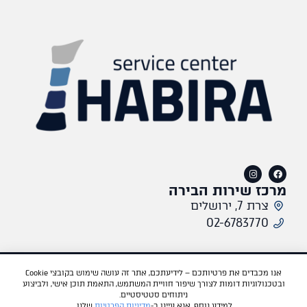
מרכז שירות הבירה
צרת 7, ירושלים
02-6783770​
תקנון אתר
מדיניות פרטיות
אתר היבואן
פורד
מאזדה
Tesla
BYD
Dongfeng
אנו מכבדים את פרטיותכם – לידיעתכם, אתר זה עושה שימוש בקובצי Cookie
ובטכנולוגיות דומות לצורך שיפור חוויית המשתמש, התאמת תוכן אישי, ולביצוע
VOYAH
ניתוחים סטטיסטיים.
למידע נוסף, אנא עיינו ב-
מדיניות הפרטיות
שלנו.