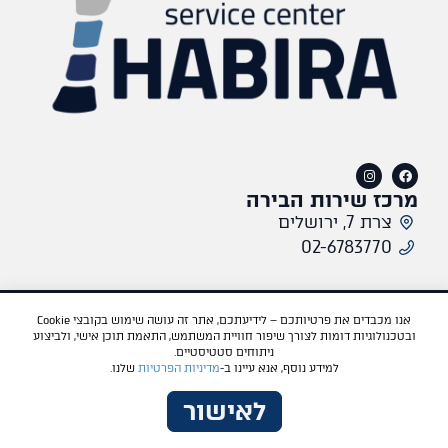
מרכז שירות הבירה
צרת 7, ירושלים
02-6783770​
תקנון אתר
מדיניות פרטיות
אתר היבואן
פורד
מאזדה
Tesla
BYD
Dongfeng
אנו מכבדים את פרטיותכם – לידיעתכם, אתר זה עושה שימוש בקובצי Cookie
ובטכנולוגיות דומות לצורך שיפור חוויית המשתמש, התאמת תוכן אישי, ולביצוע
VOYAH
ניתוחים סטטיסטיים.
למידע נוסף, אנא עיינו ב-
מדיניות הפרטיות
שלנו.
לאישור