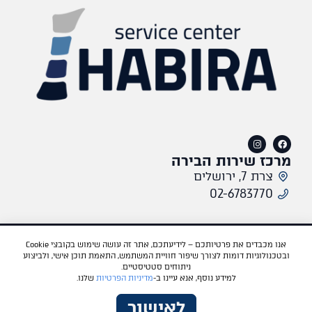
מרכז שירות הבירה
צרת 7, ירושלים
02-6783770​
תקנון אתר
מדיניות פרטיות
אתר היבואן
פורד
מאזדה
Tesla
BYD
Dongfeng
אנו מכבדים את פרטיותכם – לידיעתכם, אתר זה עושה שימוש בקובצי Cookie
ובטכנולוגיות דומות לצורך שיפור חוויית המשתמש, התאמת תוכן אישי, ולביצוע
VOYAH
ניתוחים סטטיסטיים.
למידע נוסף, אנא עיינו ב-
מדיניות הפרטיות
שלנו.
לאישור