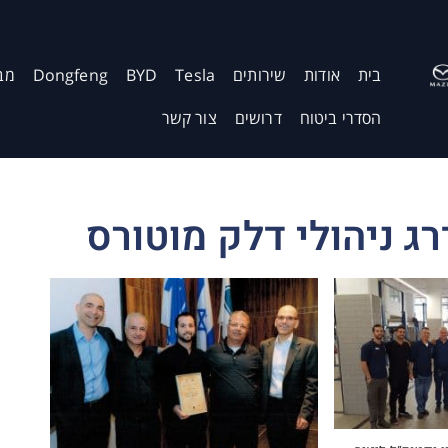
בית
אודות
שירותים
Tesla
BYD
Dongfeng
מב
הסדרי ביטוח
דרושים
צור קשר
רג ניהולי דלק מוטורס