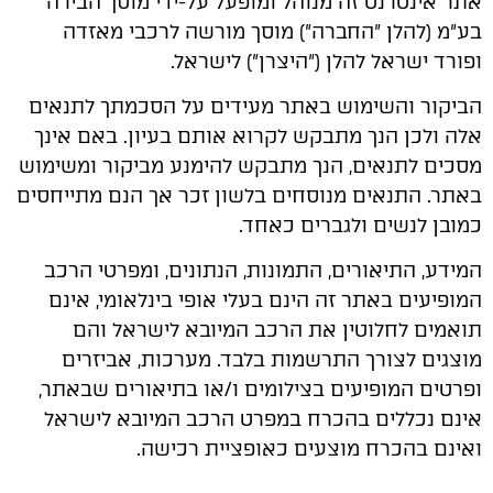
אתר אינטרנט זה מנוהל ומופעל על-ידי מוסך הבירה
בע"מ (להלן "החברה") מוסך מורשה לרכבי מאזדה
ופורד ישראל להלן ("היצרן") לישראל.
הביקור והשימוש באתר מעידים על הסכמתך לתנאים
אלה ולכן הנך מתבקש לקרוא אותם בעיון. באם אינך
מסכים לתנאים, הנך מתבקש להימנע מביקור ומשימוש
באתר. התנאים מנוסחים בלשון זכר אך הנם מתייחסים
כמובן לנשים ולגברים כאחד.
המידע, התיאורים, התמונות, הנתונים, ומפרטי הרכב
המופיעים באתר זה הינם בעלי אופי בינלאומי, אינם
תואמים לחלוטין את הרכב המיובא לישראל והם
מוצגים לצורך התרשמות בלבד. מערכות, אביזרים
ופרטים המופיעים בצילומים ו/או בתיאורים שבאתר,
אינם נכללים בהכרח במפרט הרכב המיובא לישראל
ואינם בהכרח מוצעים כאופציית רכישה.