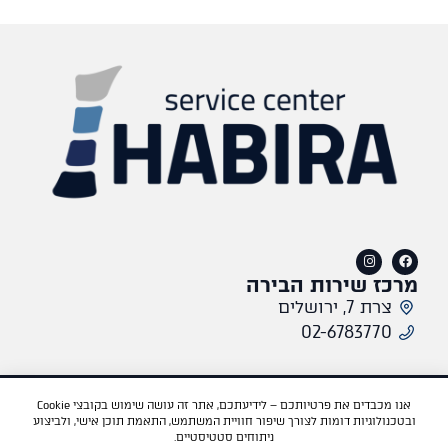
מרכז שירות הבירה
צרת 7, ירושלים
02-6783770​
תקנון אתר
מדיניות פרטיות
אתר היבואן
פורד
מאזדה
Tesla
BYD
Dongfeng
אנו מכבדים את פרטיותכם – לידיעתכם, אתר זה עושה שימוש בקובצי Cookie
ובטכנולוגיות דומות לצורך שיפור חוויית המשתמש, התאמת תוכן אישי, ולביצוע
VOYAH
ניתוחים סטטיסטיים.