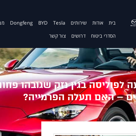
בית
אודות
שירותים
Tesla
BYD
Dongfeng
מב
הסדרי ביטוח
דרושים
צור קשר
ם – האם תעלה הפרמייה?