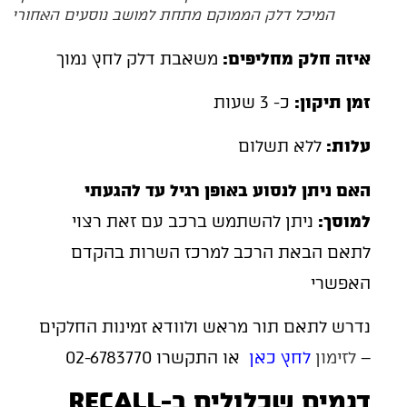
המיכל דלק הממוקם מתחת למושב נוסעים האחורי
איזה חלק מחליפים:
משאבת דלק לחץ נמוך
זמן תיקון:
כ- 3 שעות
עלות:
ללא תשלום
האם ניתן לנסוע באופן רגיל עד להגעתי
למוסך:
ניתן להשתמש ברכב עם זאת רצוי
לתאם הבאת הרכב למרכז השרות בהקדם
האפשרי
נדרש לתאם תור מראש ולוודא זמינות החלקים
–
לזימון
לחץ כאן
או התקשרו 02-6783770
דגמים שכלולים ב-RECALL